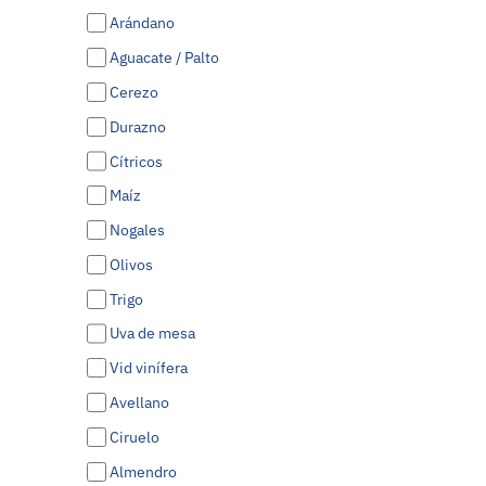
Arándano
Aguacate / Palto
Cerezo
Durazno
Cítricos
Maíz
Nogales
Olivos
Trigo
Uva de mesa
Vid vinífera
Avellano
Ciruelo
Almendro